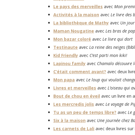
Le pays des merveilles
avec
Mon premie
Activités à la maison
avec
Le livre des 
La bibliothèque de Mathy
avec
Un jour
Maman Nougatine
avec
Les bras de pap
Mon bazar coloré
avec
Le livre qui dort
Testinaute
avec
La reine des neiges
(Bib
Kid Friendly
avec
C’est parti mon kiki!
Lapinou family
avec
Chamalo découvre l
C’était comment avant?
avec deux livre
Mon papa
avec
Le loup qui voulait chang
Livres et merveilles
avec
L’oiseau qui av
Bout de chou en éveil
avec un livre en 
Les mercredis jolis
avec
Le voyage de P
Tu as un peu de temps libre?
avec
Le 
Six à la maison
avec
Une journée chez B
Les carnets de Lali
avec deux livres sur 