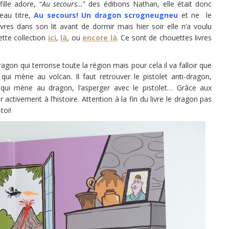
ille adore, “
Au secours…
” des éditions Nathan, elle était donc
eau titre,
Au secours! Un dragon scrogneugneu
et ne le
ivres dans son lit avant de dormir mais hier soir elle n’a voulu
ette collection
ici
,
là
, ou
encore là
. Ce sont de chouettes livres
gon qui terrorise toute la région mais pour cela il va falloir que
 qui mène au volcan. Il faut retrouver le pistolet anti-dragon,
 qui mène au dragon, l’asperger avec le pistolet… Grâce aux
 activement à l’histoire. Attention à la fin du livre le dragon pas
toi!