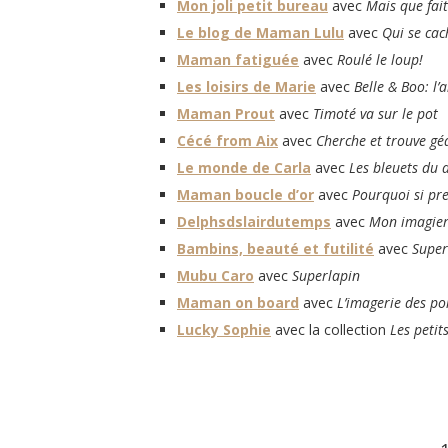
Mon joli petit bureau
avec
Mais que fai
Le blog de Maman Lulu
avec
Qui se cac
Maman fatiguée
avec
Roulé le loup!
Les loisirs de Marie
avec
Belle & Boo: l’
Maman Prout
avec
Timoté va sur le pot
Cécé from Aix
avec
Cherche et trouve gé
Le monde de Carla
avec
Les bleuets du 
Maman boucle d’or
avec
Pourquoi si pre
Delphsdslairdutemps
avec
Mon imagier
Bambins, beauté et futilité
avec
Super
Mubu Caro
avec
Superlapin
Maman on board
avec
L’imagerie des p
Lucky Sophie
avec la collection
Les petit