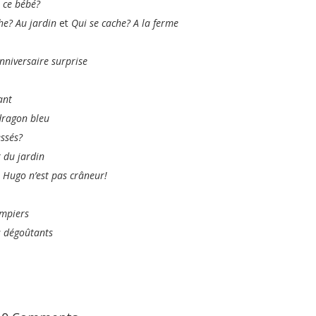
t ce bébé?
he? Au jardin
et
Qui se cache? A la ferme
anniversaire surprise
ant
dragon bleu
ssés?
 du jardin
 Hugo n’est pas crâneur!
ompiers
s dégoûtants