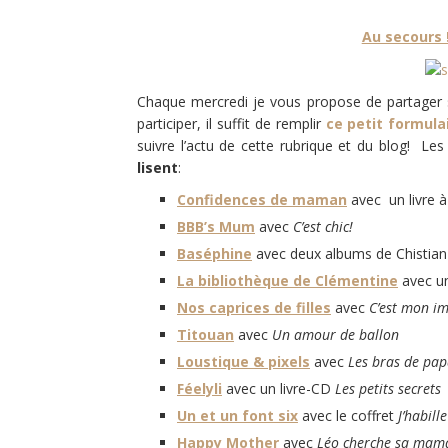
Au secours
Chaque mercredi je vous propose de partager s
participer, il suffit de remplir
ce petit formula
suivre l’actu de cette rubrique et du blog! L
lisent
:
Confidences de maman
avec un livre à
BBB’s Mum
avec
C’est chic!
Baséphine
avec deux albums de Chistian
La bibliothèque de Clémentine
avec une
Nos caprices de filles
avec
C’est mon i
Titouan
avec
Un amour de ballon
Loustique & pixels
avec
Les bras de pa
Féelyli
avec un livre-CD
Les petits secrets
Un et un font six
avec le coffret
J’habil
Happy Mother
avec
Léo cherche sa mam