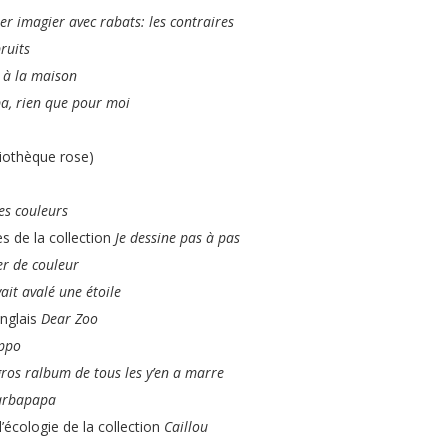
r imagier avec rabats: les contraires
bruits
 à la maison
a, rien que pour moi
liothèque rose)
es couleurs
s de la collection
Je dessine pas à pas
er de couleur
ait avalé une étoile
anglais
Dear Zoo
ippo
gros ralbum de tous les y’en a marre
arbapapa
l’écologie de la collection
Caillou