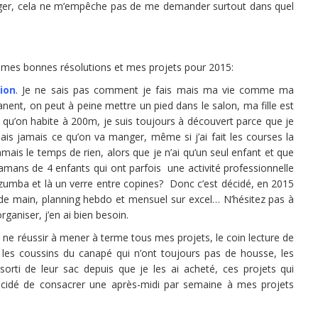
 léger, cela ne m’empêche pas de me demander surtout dans quel
r mes bonnes résolutions et mes projets pour 2015:
ion
. Je ne sais pas comment je fais mais ma vie comme ma
nt, on peut à peine mettre un pied dans le salon, ma fille est
rs qu’on habite à 200m, je suis toujours à découvert parce que je
ais jamais ce qu’on va manger, même si j’ai fait les courses la
 jamais le temps de rien, alors que je n’ai qu’un seul enfant et que
ans de 4 enfants qui ont parfois une activité professionnelle
de zumba et là un verre entre copines? Donc c’est décidé, en 2015
de main, planning hebdo et mensuel sur excel… N’hésitez pas à
aniser, j’en ai bien besoin.
de ne réussir à mener à terme tous mes projets, le coin lecture de
, les coussins du canapé qui n’ont toujours pas de housse, les
orti de leur sac depuis que je les ai acheté, ces projets qui
écidé de consacrer une après-midi par semaine à mes projets