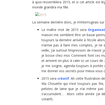
à quoi ressemblera 2015, et si cet article est
monde grandira ma fille.
La semaine dernière donc, je m’interrogeais su
Le maître mot de 2015 sera
Organisat
maison me semblent être un bazar permane
toujours la dernière arrivée à l’école alo
n’arrive pas à faire mes comptes, je ne s
veille, j’ai surtout l’impression de n’avoir
je bosse chez moi. Comment font ces mam
et arrivent en plus à caler ici un cours 
je me soigne, agenda toujours à portée 
me donner vos secrets pour mieux vous org
2015 sera
créatif
. Ah cette frustration 
Ma Chouette qui n’est toujours pas fini
pelotes de laine que je n’ai même pas s
s’accumulent… Alors cette année j’ai d
créatifs.