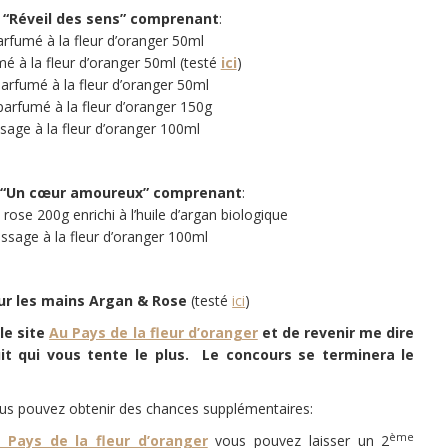
t “Réveil des sens” comprenant
:
rfumé à la fleur d’oranger 50ml
mé à la fleur d’oranger 50ml (testé
ici
)
rfumé à la fleur d’oranger 50ml
arfumé à la fleur d’oranger 150g
sage à la fleur d’oranger 100ml
e “Un cœur amoureux”
comprenant
:
ose 200g enrichi à l’huile d’argan biologique
ssage à la fleur d’oranger 100ml
ur les mains Argan & Rose
(testé
ici
)
 le site
Au Pays de la fleur d’oranger
et de revenir me dire
it qui vous tente le plus. Le concours se terminera le
 vous pouvez obtenir des chances supplémentaires:
ème
 Pays de la fleur d’oranger
vous pouvez laisser un 2