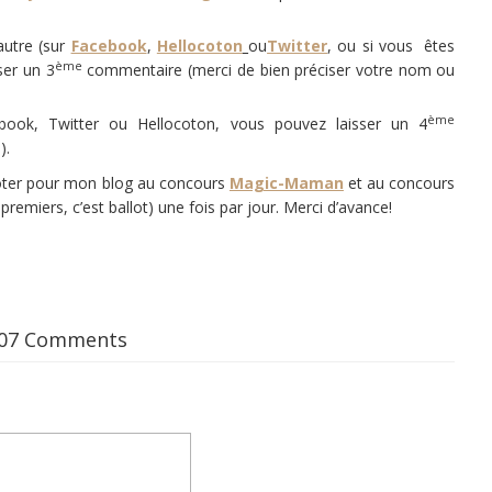
autre (sur
Facebook
,
Hellocoton
ou
Twitter
, ou si vous êtes
ème
ser un 3
commentaire (merci de bien préciser votre nom ou
ème
book, Twitter ou Hellocoton, vous pouvez laisser un 4
).
voter pour mon blog au concours
Magic-Maman
et au concours
 premiers, c’est ballot) une fois par jour. Merci d’avance!
07 Comments