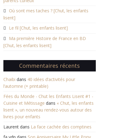
parents curieux
Où sont mes taches ? [Chut, les enfants
lisent]
Le fil [Chut, les enfants lisent]
Ma première Histoire de France en BD
[Chut, les enfants lisent]
Commentaires récents
Chaibi
dans
40 idées d’activités pour
l’automne (+ printable)
Fées du Monde - Chut les Enfants Lisent #1 -
Cuisine et Métissage
dans
« Chut, les enfants
lisent », un nouveau rendez-vous autour des
livres pour enfants
Laurent
dans
La face cachée des comptines
fa vdp
dans
Son Anniversaire My Little Pony