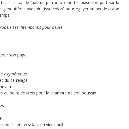
t facile et rapide (pas de patron à reporter puisqu’on part sur la
es genouillères avec du tissu coloré pour égayer un peu le coton
temps.
Modèle Les intemporels pour bébés
x pour son papa
sée asymétrique
ec du carrelage!
 neveu
 au point de croix pour la chambre de son poussin
les
e
 son fils en recyclant un vieux pull