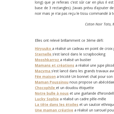
long) que je referais c’est sûr car en plus il es
base de 3 rectangles). J’avais prévu d’ajouter d
noir mais je n’ai pas reçu le tissu commandé à 
Coton Noir Toto, 
Elles ont relevé brillamment ce 3ème défi:
Hiryuuko
a réalisé un cadeau en point de croi
Sternelle
s’est lancé dans le scrapbooking
Mooshkarroz
a réalisé un bustier
Mamans et créations
a réalisé une jupe plis
Macyma
s’est lancé dans les grands travaux av
Fée maison
a tricoté Un bonnet chat pour son
Maman Poussinou
nous propose un abécédaire
Chocophile
et un doudou étiquette
Notre bulle à nous
et une guirlande d’hirondel
Lucky Sophie
a réalisé un cadre pêle-mêle
La tête dans les étoiles
et un sautoir ethniqu
Une maman créative
a réalisé un sarouel pour