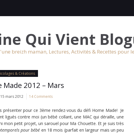
ine Qui Vient Blog
'une breizh maman, Lectures, Activités & Recettes pour l
icolages & Créations
e Made 2012 – Mars
15 mars 2012
14 Comments
r vous présenter pour ce 3ème rendez-vous du défi Home Made! Je
nt ligués contre moi (un bébé collant, une MAC qui déraille, une
i mon petit projet, un sarouel pour Ma Chouette. Et je suis très
ntemporels pour bébé
en 18 mois (parfait en largeur mais un peu