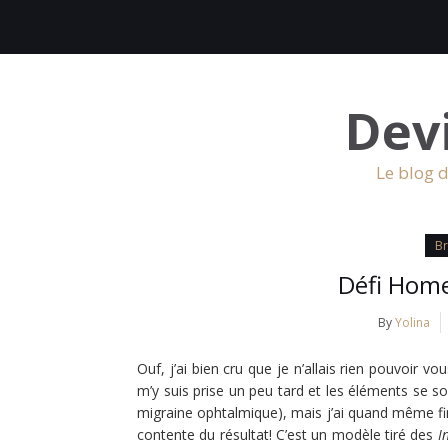
Dev
Le blog d
Br
Défi Hom
By
Yolina
Ouf, j’ai bien cru que je n’allais rien pouvoi
m’y suis prise un peu tard et les éléments se so
migraine ophtalmique), mais j’ai quand même fin
contente du résultat! C’est un modèle tiré des
I