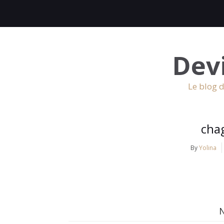
Dev
Le blog d
chag
By
Yolina