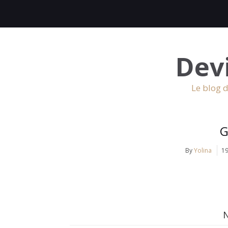
Dev
Le blog d
G
By
Yolina
1