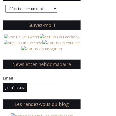
Archives
Suivez-moi !
Newsletter hebdomadaire
Email
Les rendez-vous du blog