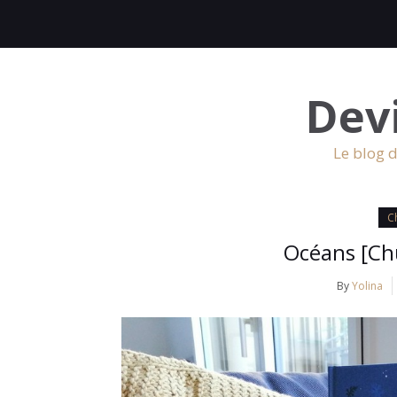
Dev
Le blog d
Ch
Océans [Chu
By
Yolina