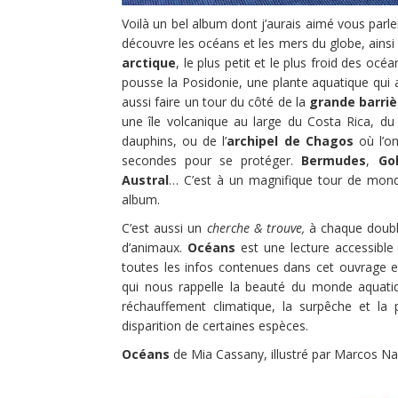
Voilà un bel album dont j’aurais aimé vous parle
découvre les océans et les mers du globe, ainsi 
arctique
, le plus petit et le plus froid des oc
pousse la Posidonie, une plante aquatique qui 
aussi faire un tour du côté de la
grande barriè
une île volcanique au large du Costa Rica, d
dauphins, ou de l’
archipel de Chagos
où l’on
secondes pour se protéger.
Bermudes
,
Go
Austral
… C’est à un magnifique tour de mond
album.
C’est aussi un
cherche & trouve,
à chaque double
d’animaux.
Océans
est une lecture accessible
toutes les infos contenues dans cet ouvrage et 
qui nous rappelle la beauté du monde aquatiq
réchauffement climatique, la surpêche et la p
disparition de certaines espèces.
Océans
de Mia Cassany, illustré par Marcos Nav