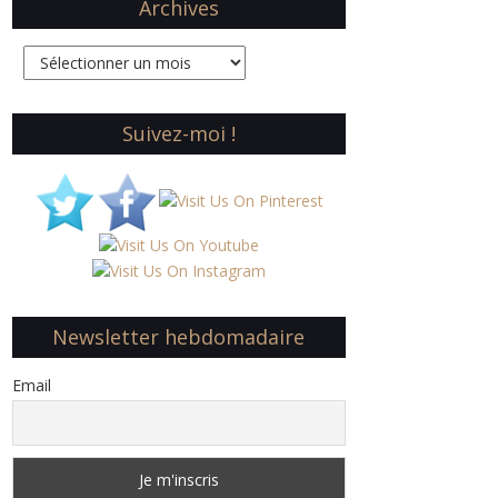
Archives
Archives
Suivez-moi !
Newsletter hebdomadaire
Email