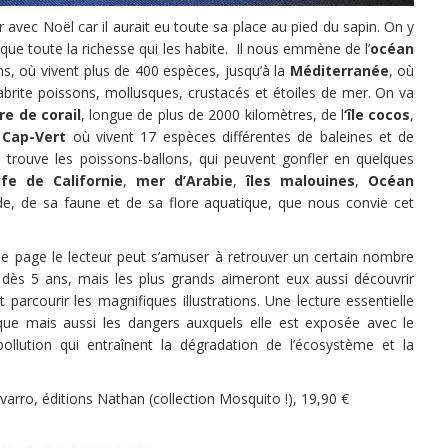
r avec Noël car il aurait eu toute sa place au pied du sapin. On y
que toute la richesse qui les habite. Il nous emmène de l’
océan
éans, où vivent plus de 400 espèces, jusqu’à la
Méditerranée
, où
abrite poissons, mollusques, crustacés et étoiles de mer. On va
re de corail
, longue de plus de 2000 kilomètres, de l
‘île cocos
,
u
Cap-Vert
où vivent 17 espèces différentes de baleines et de
 trouve les poissons-ballons, qui peuvent gonfler en quelques
lfe de Californie
,
mer d’Arabie
,
îles malouines
,
Océan
e, de sa faune et de sa flore aquatique, que nous convie cet
 page le lecteur peut s’amuser à retrouver un certain nombre
 dès 5 ans, mais les plus grands aimeront eux aussi découvrir
parcourir les magnifiques illustrations. Une lecture essentielle
ue mais aussi les dangers auxquels elle est exposée avec le
ollution qui entraînent la dégradation de l’écosystème et la
arro, éditions Nathan (collection Mosquito !), 19,90 €