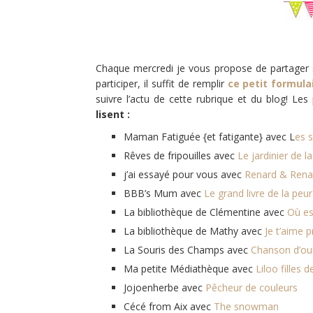
Chaque mercredi je vous propose de partager s
participer, il suffit de remplir
ce petit formula
suivre l’actu de cette rubrique et du blog! L
lisent :
Maman Fatiguée {et fatigante} avec L
es s
Rêves de fripouilles avec
Le jardinier de la
j’ai essayé pour vous avec
Renard & Rena
BBB’s Mum avec
Le grand livre de la peur
La bibliothèque de Clémentine avec
Où est
La bibliothèque de Mathy avec
Je t’aime 
La Souris des Champs avec
Chanson d’ou
Ma petite Médiathèque avec
Liloo filles
Jojoenherbe
avec
Pêcheur de couleurs
Cécé from Aix
avec
The snowman