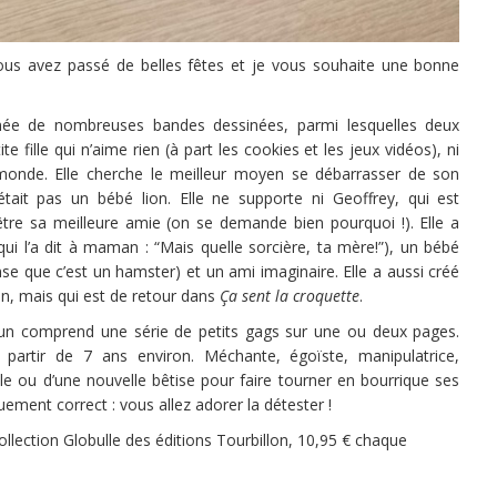
 vous avez passé de belles fêtes et je vous souhaite une bonne
nnée de nombreuses bandes dessinées, parmi lesquelles deux
te fille qui n’aime rien (à part les cookies et les jeux vidéos), ni
monde. Elle cherche le meilleur moyen se débarrasser de son
’était pas un bébé lion. Elle ne supporte ni Geoffrey, qui est
 être sa meilleure amie (on se demande bien pourquoi !). Elle a
i l’a dit à maman : “Mais quelle sorcière, ta mère!”), un bébé
e que c’est un hamster) et un ami imaginaire. Elle a aussi créé
n, mais qui est de retour dans
Ça sent la croquette
.
acun comprend une série de petits gags sur une ou deux pages.
à partir de 7 ans environ. Méchante, égoïste, manipulatrice,
e ou d’une nouvelle bêtise pour faire tourner en bourrique ses
uement correct : vous allez adorer la détester !
lection Globulle des éditions Tourbillon, 10,95 € chaque