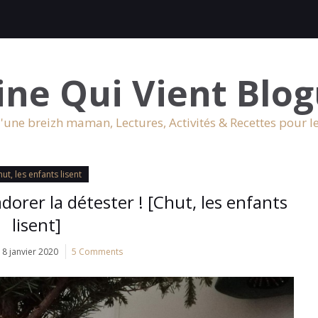
ine Qui Vient Blog
'une breizh maman, Lectures, Activités & Recettes pour l
ut, les enfants lisent
adorer la détester ! [Chut, les enfants
lisent]
8 janvier 2020
5 Comments