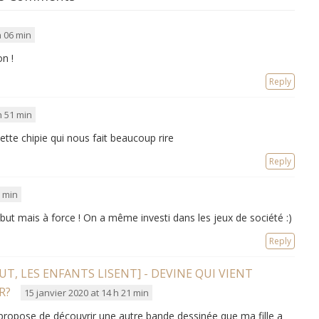
h 06 min
n !
Reply
h 51 min
te chipie qui nous fait beaucoup rire
Reply
1 min
 début mais à force ! On a même investi dans les jeux de société :)
Reply
, LES ENFANTS LISENT] - DEVINE QUI VIENT
R?
15 janvier 2020 at 14 h 21 min
 propose de découvrir une autre bande dessinée que ma fille a