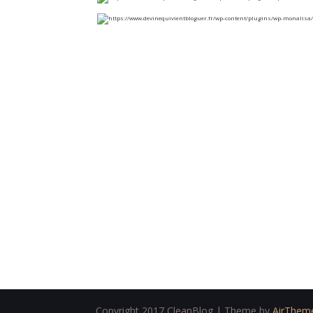
Copyright 2017 CleanBlog | Theme by
AirThem