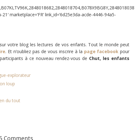
,B07KLTV96K,2848018682,2848018704,B078X9BG8Y,2848018038,28
u-21′ marketplace=’FR’ link_id=’6d25e3da-acde-4446-94a5-
ur votre blog les lectures de vos enfants. Tout le monde peut
ire
. Et n’oubliez pas de vous inscrire à la
page facebook
pour
es participants à ce nouveau rendez-vous de
Chut, les enfants
ogue-explorateur
on loup
en du tout
5 Comments