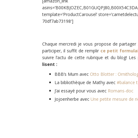
[amazon_link
asins=’B00KBJOZEC,B01GUQPJ80,B00X54C3DA
template=’ProductCarousel’ store=’carnetdelect
70df7ab73198′]
Chaque mercredi je vous propose de partager s
participer, il suffit de remplir
ce petit formula
suivre l’actu de cette rubrique et du blog! L
lisent :
BBB’s Mum avec
Otto Blotter : Ornithol
La bibliothèque de Mathy avec
#balance t
J’ai essayé pour vous
avec
Romans-doc
Jojoenherbe
avec
Une petite mesure de ri