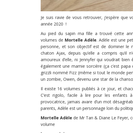
Je suis ravie de vous retrouver, j’espère que
année 2020 !
Au pied du sapin ma fille a trouvé cette a
volumes de
Mortelle Adèle
. Adèle est une peti
personne, et son objectif est de dominer le 
chaton Ajax, depuis qu’elle a compris qu’il n
amoureux d’elle, ni Jennyfer qui voudrait bien
également une mamie sorcière (ça c’est papa qu
grizzli nommé Fizz (même si tout le monde pens
un zombie, Owen, devenu une star de la chanso
Il existe 16 volumes publiés à ce jour, et ch
C’est rigolo, facile à lire pour les enfants 
provocatrice, jamais avare d’un mot désagréabl
parents, Adèle est un personnage loin du politiq
Mortelle Adèle
de Mr Tan & Diane Le Feyer, col
volume