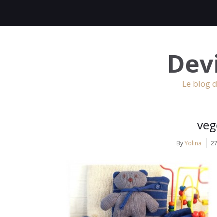
Dev
Le blog d
veg
By
Yolina
2