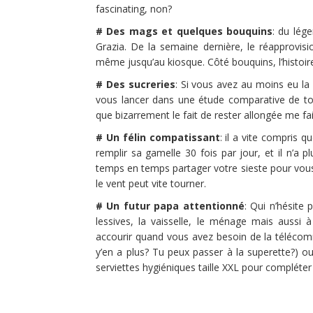
fascinating, non?
# Des mags et quelques bouquins
: du lég
Grazia. De la semaine dernière, le réapprovis
même jusqu’au kiosque. Côté bouquins, l’histoir
# Des sucreries
: Si vous avez au moins eu la
vous lancer dans une étude comparative de to
que bizarrement le fait de rester allongée me fa
# Un félin compatissant
: il a vite compris 
remplir sa gamelle 30 fois par jour, et il n’a 
temps en temps partager votre sieste pour vous 
le vent peut vite tourner.
# Un futur papa attentionné
: Qui n’hésite
lessives, la vaisselle, le ménage mais aussi 
accourir quand vous avez besoin de la télécom
y’en a plus? Tu peux passer à la superette?) ou
serviettes hygiéniques taille XXL pour compléter 