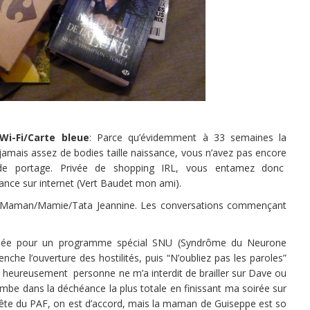
Wi-Fi/Carte bleue
: Parce qu’évidemment à 33 semaines la
jamais assez de bodies taille naissance, vous n’avez pas encore
pe de portage. Privée de shopping IRL, vous entamez donc
ance sur internet (Vert Baudet mon ami).
er Maman/Mamie/Tata Jeannine. Les conversations commençant
ournée pour un programme spécial SNU (Syndrôme du Neurone
nche l’ouverture des hostilités, puis “N’oubliez pas les paroles”
is heureusement personne ne m’a interdit de brailler sur Dave ou
mbe dans la déchéance la plus totale en finissant ma soirée sur
 bête du PAF, on est d’accord, mais la maman de Guiseppe est so