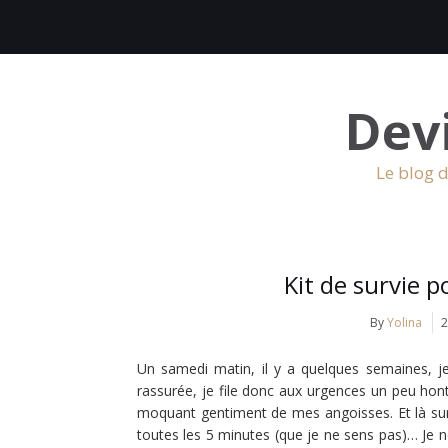
Dev
Le blog d
Kit de survie 
By
Yolina
2
Un samedi matin, il y a quelques semaines, je
rassurée, je file donc aux urgences un peu ho
moquant gentiment de mes angoisses. Et là surp
toutes les 5 minutes (que je ne sens pas)… Je 