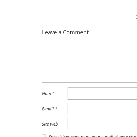
Leave a Comment
Nom
*
E-mail
*
Site web
Enregistrer mon nom, mon e-mail et mon site