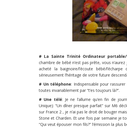
# La Sainte Trinité Ordinateur portable/
chambre de bébé n’est pas prête, vous n’aurez 
acheté la baignoire/l’écoute bébé/l’échar
sérieusement l’héritage de votre future descend
# Un téléphone
: Indispensable pour rassur
toutes invariablement par “t’es toujours là?”.
# Une télé
: Je ne l’allume qu’en fin de j
Unique): “Un dîner presque parfait” sur M6 décle
sur France 2 , je n’ai pas le droit de bouger ma
Stone et Charden. Et une fois par semaine je to
“Qui veut épouser mon fils?” l’émission la plus