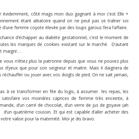
er évidemment, côté mags mon duo gagnant à moi c’est Elle +
ionnement étant aléatoire quand on ne peut pas se traîner soi
e d’une femme coyote élevée par des loups garous fera l’affaire.
 chance d’échapper au diabète gestationnel, c’est le moment de
utes les marques de cookies existant sur le marché. D’autant
it maigrir…
que vous n’étiez plus la patronne depuis que vous ne pouvez plus
plus d’yeux que pour son seigneur et maitre. Mais il daignera de
réchauffer ou jouer avec vos doigts de pied. On ne sait jamais,
 pas à se transformer en fée du logis, à assumer les repas, les
à satisfaire vos moindres caprices de femme très enceinte, à
mande, d’un carré de chocolat, d’un verre de jus de goyave (ah
 d’un quatrième coussin. Et qui est capable d’aller acheter des
votre valise pour la maternité. Moi je dis bravo.