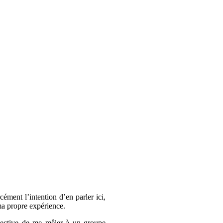
ment l’intention d’en parler ici,
ma propre expérience.
rspective de me mêler à un groupe