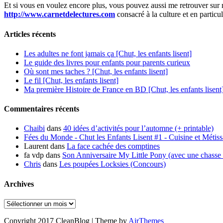
Et si vous en voulez encore plus, vous pouvez aussi me retrouver sur 
http://www.carnetdelectures.com
consacré à la culture et en particul
Articles récents
Les adultes ne font jamais ça [Chut, les enfants lisent]
Le guide des livres pour enfants pour parents curieux
Où sont mes taches ? [Chut, les enfants lisent]
Le fil [Chut, les enfants lisent]
Ma première Histoire de France en BD [Chut, les enfants lisent
Commentaires récents
Chaibi
dans
40 idées d’activités pour l’automne (+ printable)
Fées du Monde - Chut les Enfants Lisent #1 - Cuisine et Métis
Laurent
dans
La face cachée des comptines
fa vdp
dans
Son Anniversaire My Little Pony (avec une chasse 
Chris
dans
Les poupées Locksies (Concours)
Archives
Archives
Copyright 2017 CleanBlog | Theme by
AirThemes