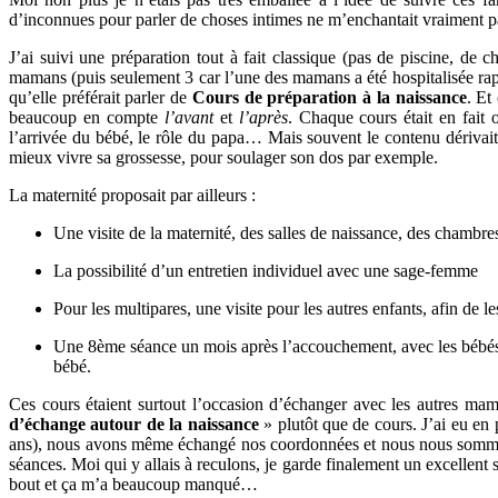
d’inconnues pour parler de choses intimes ne m’enchantait vraiment p
J’ai suivi une préparation tout à fait classique (pas de piscine, de
mamans (puis seulement 3 car l’une des mamans a été hospitalisée ra
qu’elle préférait parler de
Cours de préparation à la naissance
. Et
beaucoup en compte
l’avant
et
l’après
. Chaque cours était en fait 
l’arrivée du bébé, le rôle du papa… Mais souvent le contenu dérivait 
mieux vivre sa grossesse, pour soulager son dos par exemple.
La maternité proposait par ailleurs :
Une visite de la maternité, des salles de naissance, des chambr
La possibilité d’un entretien individuel avec une sage-femme
Pour les multipares, une visite pour les autres enfants, afin de l
Une 8ème séance un mois après l’accouchement, avec les bébés,
bébé.
Ces cours étaient surtout l’occasion d’échanger avec les autres mama
d’échange autour de la naissance
» plutôt que de cours. J’ai eu e
ans), nous avons même échangé nos coordonnées et nous nous sommes 
séances. Moi qui y allais à reculons, je garde finalement un excellent
bout et ça m’a beaucoup manqué…