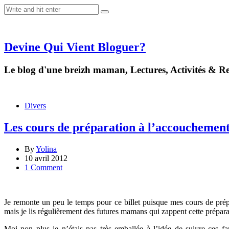
Devine Qui Vient Bloguer?
Le blog d'une breizh maman, Lectures, Activités & Rec
Divers
Les cours de préparation à l’accouchemen
By
Yolina
10 avril 2012
1 Comment
Je remonte un peu le temps pour ce billet puisque mes cours de prépa
mais je lis régulièrement des futures mamans qui zappent cette prépar
Moi non plus je n’étais pas très emballée à l’idée de suivre ces fa