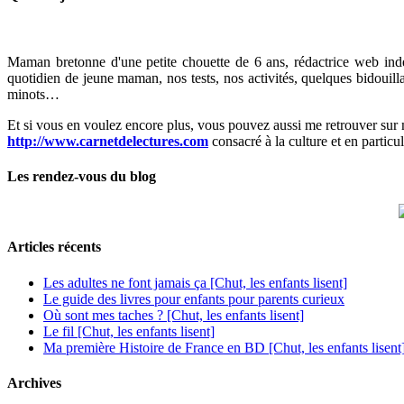
Maman bretonne d'une petite chouette de 6 ans, rédactrice web indé
quotidien de jeune maman, nos tests, nos activités, quelques bidouill
minots…
Et si vous en voulez encore plus, vous pouvez aussi me retrouver sur 
http://www.carnetdelectures.com
consacré à la culture et en particul
Les rendez-vous du blog
Articles récents
Les adultes ne font jamais ça [Chut, les enfants lisent]
Le guide des livres pour enfants pour parents curieux
Où sont mes taches ? [Chut, les enfants lisent]
Le fil [Chut, les enfants lisent]
Ma première Histoire de France en BD [Chut, les enfants lisent
Archives