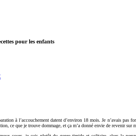
ettes pour les enfants
t
ration à l’accouchement datent d’environ 18 mois. Je n’avais pas forcé
ation, ce que je trouve dommage, et ça m’a donné envie de revenir sur 
meux cours, je suis plutôt du genre timide et solitaire, alors la pe