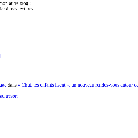
mon autre blog :
ier à mes lectures
]
sage
dans
« Chut, les enfants lisent », un nouveau rendez-vous autour de
au trésor)