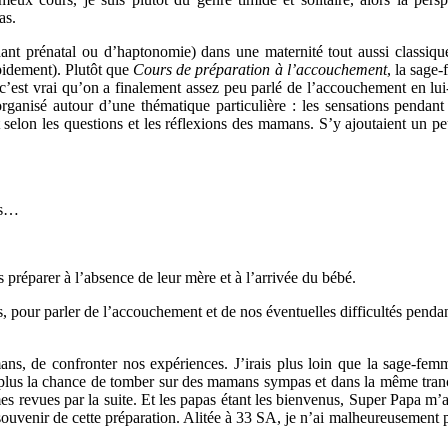
as.
 chant prénatal ou d’haptonomie) dans une maternité tout aussi classiq
pidement). Plutôt que
Cours de préparation à l’accouchement
, la sage
 c’est vrai qu’on a finalement assez peu parlé de l’accouchement en lu
organisé autour d’une thématique particulière : les sensations pendant 
selon les questions et les réflexions des mamans. S’y ajoutaient un pe
es…
es préparer à l’absence de leur mère et à l’arrivée du bébé.
 pour parler de l’accouchement et de nos éventuelles difficultés penda
ns, de confronter nos expériences. J’irais plus loin que la sage-femm
n plus la chance de tomber sur des mamans sympas et dans la même tran
revues par la suite. Et les papas étant les bienvenus, Super Papa m’
 souvenir de cette préparation. Alitée à 33 SA, je n’ai malheureusement 