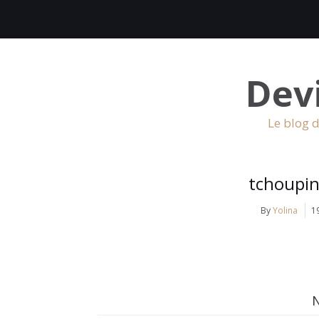
Dev
Le blog d
tchoupi
By
Yolina
1