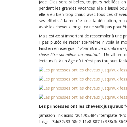
Jade. Elles sont si belles, toujours habillées e
pendant les grandes vacances elle a laissé pou
elle a eu bien trop chaud avec tous ces cheve
ses efforts à la rentrée c’est la déception, ma
Avoir les cheveux longs, ça ne suffit pas pour êt
Mais est-ce si important de ressembler à une pri
il pas plutôt de rester soi-même ? Voilà la mo
Einstein en exergue : ”
Pour être un membre irré
chose être soi-même un mouton
“. Un album drô
lecteurs !), à un âge où il n’est pas toujours fac
Les princesses ont les cheveux jusqu’aux 
[amazon_link asins=’2017024848′ template=’Prod
link_id=’8dd32c33-58e2-11e8-887d-c938c3d8648