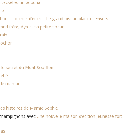
n teckel et un boudha
me
ions Touches d’encre : Le grand oiseau blanc et Envers
and frère, Aya et sa petite soeur
rain
 cochon
 le secret du Mont Soufflon
bébé
x de maman
tes histoires de Mamie Sophie
 champignons avec
Une nouvelle maison d’édition jeunesse fort
pas