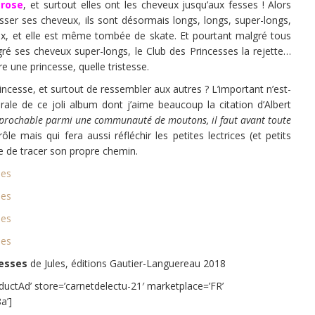
n
rose
, et surtout elles ont les cheveux jusqu’aux fesses ! Alors
sser ses cheveux, ils sont désormais longs, longs, super-longs,
ux, et elle est même tombée de skate. Et pourtant malgré tous
lgré ses cheveux super-longs, le Club des Princesses la rejette…
re une princesse, quelle tristesse.
ncesse, et surtout de ressembler aux autres ? L’important n’est-
rale de ce joli album dont j’aime beaucoup la citation d’Albert
prochable parmi une communauté de moutons, il faut avant toute
le mais qui fera aussi réfléchir les petites lectrices (et petits
ile de tracer son propre chemin.
fesses
de Jules, éditions Gautier-Languereau 2018
uctAd’ store=’carnetdelectu-21′ marketplace=’FR’
a’]