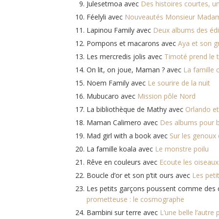
Julesetmoa avec
Des histoires courtes, u
Féelyli avec
Nouveautés Monsieur Mada
Lapinou Family avec
Deux albums des édit
Pompons et macarons avec
Aya et son gr
Les mercredis jolis avec
Timoté prend le t
On lit, on joue, Maman ? avec
La famille
Noem Family avec
Le sourire de la nuit
Mubucaro avec
Mission pôle Nord
La bibliothèque de Mathy avec
Orlando et
Maman Calimero avec
Des albums pour 
Mad girl with a book avec
Sur les genou
La famille koala avec
Le monstre poilu
Rêve en couleurs avec
Ecoute les oiseaux
Boucle d’or et son p’tit ours avec
Les peti
Les petits garçons poussent comme des
prometteuse : le cosmographe
Bambini sur terre avec
L’une belle l’autre 