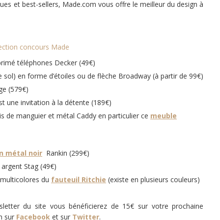
ues et best-sellers, Made.com vous offre le meilleur du design à
rimé téléphones Decker (49€)
e sol) en forme d’étoiles ou de flèche Broadway (à partir de 99€)
e (579€)
t une invitation à la détente (189€)
 de manguier et métal Caddy en particulier ce
meuble
n métal noir
Rankin (299€)
 argent Stag (49€)
s multicolores du
fauteuil Ritchie
(existe en plusieurs couleurs)
letter du site vous bénéficierez de 15€ sur votre prochaine
m sur
Facebook
et sur
Twitter
.