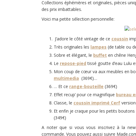
Collections éphémères et originales, pièces uniq
des prix imbattables.
Voici ma petite sélection personnelle:
J’adore le côté vintage de ce
coussin
imp
Très originales les
lampes
(de table ou d
Sobre et élégant, le
buffet
en chêne Heng
Le
repose-pied
tissé goutte d’eau Lulu es
Mon coup de cœur va aux meubles en bois
multimedia
(369€)…
… Et ce
range-bouteille
(369€)
Effet recup’ pour ce magnifique
bureau e
Classe, le
coussin imprimé Cerf
version
Et enfin je craque pour les petits bouton
(349€)
A noter que si vous vous inscrivez à la news
commande. Vous pouvez aussi suivre Made.co