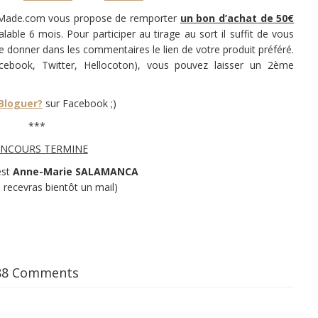
c Made.com vous propose de remporter
un bon d’achat de 50€
able 6 mois. Pour participer au tirage au sort il suffit de vous
e donner dans les commentaires le lien de votre produit préféré.
acebook, Twitter, Hellocoton), vous pouvez laisser un 2ème
 Bloguer?
sur Facebook ;)
***
NCOURS TERMINE
est
Anne-Marie SALAMANCA
u recevras bientôt un mail)
88 Comments