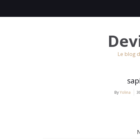
Dev
Le blog d
sap
By
Yolina
3