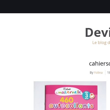
Dev
Le blog d
cahiersd
By
Yolina
1