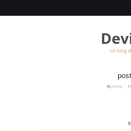
Dev
Le blog d
pos
By
Yolina
1