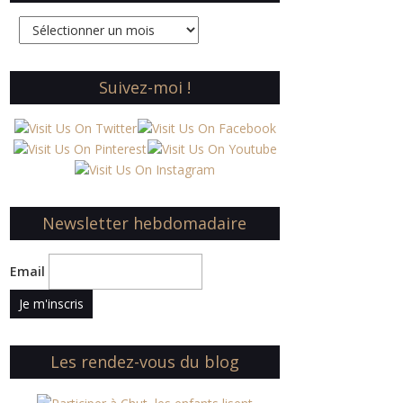
Archives
Suivez-moi !
Newsletter hebdomadaire
Email
Les rendez-vous du blog