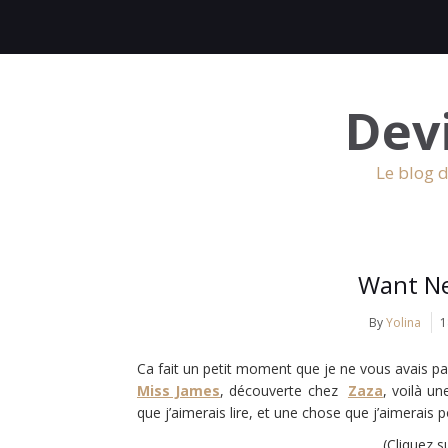
Dev
Le blog d
Want N
By
Yolina
1
Ca fait un petit moment que je ne vous avais 
Miss James
, découverte chez
Zaza
, voilà u
que j’aimerais lire, et une chose que j’aimerais p
(Cliquez s