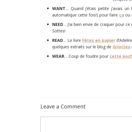
WANT
… Quand j’étais petite j’avais un 
automatique cette fois!) pour faire
ça
ou
NEED
… J’ai bien envie de craquer pour c
Sottes!
READ
… Le livre
Fêtes en papier
d’Adelin
quelques extraits sur le blog de
Griottes
WEAR
… Coup de foudre pour
cette poch
Leave a Comment