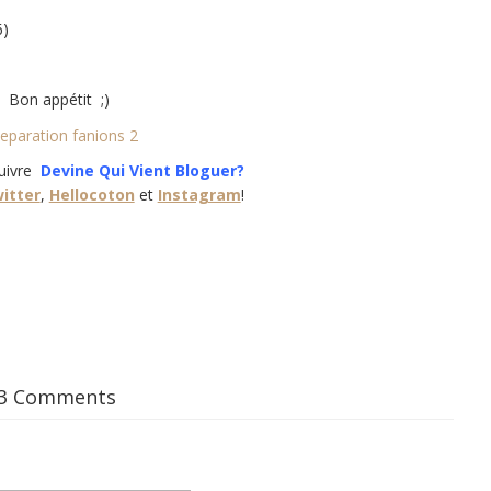
6)
Bon appétit ;)
suivre
Devine Qui Vient Bloguer?
itter
,
Hellocoton
et
Instagram
!
3 Comments